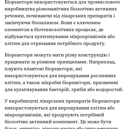
Біореактори використовуються для промислового
виробництва різноманітних біологічно активних
речовин, починаючи від лікарських препаратів і
закінчуючи біопаливом. Вони є ключовим
елементом в біотехнологічних процесах, де
відбувається культивування мікроорганізмів або
клітин для отримання потрібного продукту.
Біореактори можуть мати різну конструкцію і
працювати за різними принципами. Наприклад,
існують плантові біореактори, які
використовуються для вирощування рослинних
клітин, а також мікробні біореактори, призначені
для культивування бактерій, грибів або водоростей.
У виробництві лікарських препаратів біореактори
використовуються для вирощування клітин або
мікроорганізмів, які продукують потрібний
біологічно активний компонент. Це може бути
білок, антитіло, вірусна частка або інша речовина,