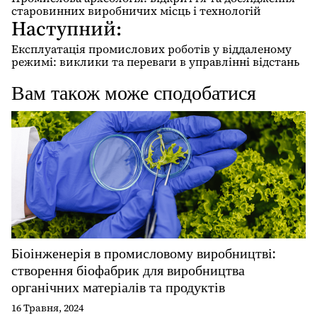
в
старовинних виробничих місць і технологій
Наступний:
і
г
Експлуатація промислових роботів у віддаленому
режимі: виклики та переваги в управлінні відстань
а
ц
Вам також може сподобатися
і
я
з
а
п
и
с
і
Біоінженерія в промисловому виробництві:
в
створення біофабрик для виробництва
органічних матеріалів та продуктів
16 Травня, 2024