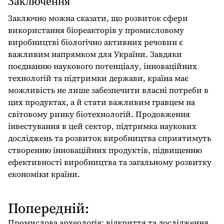
Заключення
Заключно можна сказати, що розвиток сфери
використання біореакторів у промисловому
виробництві біологічно активних речовин є
важливим напрямком для України. Завдяки
поєднанню наукового потенціалу, інноваційних
технологій та підтримки держави, країна має
можливість не лише забезпечити власні потреби в
цих продуктах, а й стати важливим гравцем на
світовому ринку біотехнологій. Продовження
інвестування в цей сектор, підтримка наукових
досліджень та розвиток виробництва сприятимуть
створенню інноваційних продуктів, підвищенню
ефективності виробництва та загальному розвитку
економіки країни.
Попередній:
Н
а
Промислова археологія: відкриття та дослідження