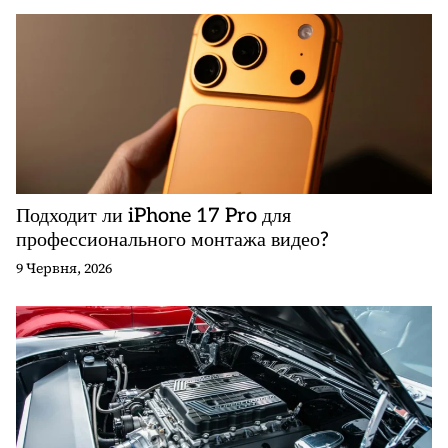
Подходит ли iPhone 17 Pro для
профессионального монтажа видео?
9 Червня, 2026