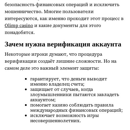
безопасность финансовых операций и исключить
мошенничество. Многие пользователи
интересуются, как именно проходит этот процесс в
Olimp casino
и какие документы для этого
понадобятся.
Зачем нужна верификация аккаунта
Некоторые игроки думают, что процедура
верификации создаёт лишние сложности. Но на
самом деле это важный элемент защиты:
гарантирует, что деньги выводит
именно владелец счета;
защищает от случаев, когда
злоумышленники пытаются завладеть
аккаунтом;
помогает казино соблюдать правила
международных финансовых операций;
исключает возможность игры
несовершеннолетних.