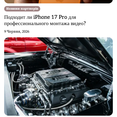
Новини партнерів
Подходит ли iPhone 17 Pro для
профессионального монтажа видео?
9 Червня, 2026