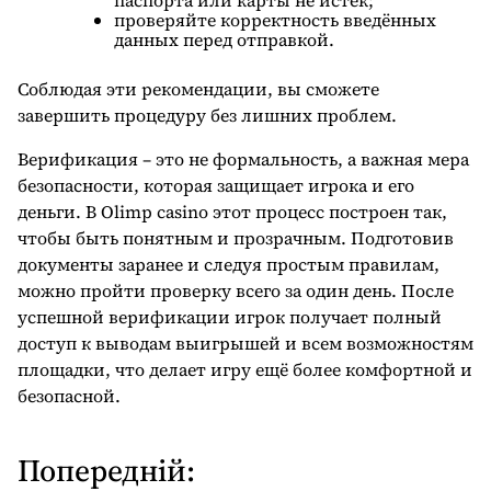
паспорта или карты не истек;
проверяйте корректность введённых
данных перед отправкой.
Соблюдая эти рекомендации, вы сможете
завершить процедуру без лишних проблем.
Верификация – это не формальность, а важная мера
безопасности, которая защищает игрока и его
деньги. В Olimp casino этот процесс построен так,
чтобы быть понятным и прозрачным. Подготовив
документы заранее и следуя простым правилам,
можно пройти проверку всего за один день. После
успешной верификации игрок получает полный
доступ к выводам выигрышей и всем возможностям
площадки, что делает игру ещё более комфортной и
безопасной.
Попередній:
Н