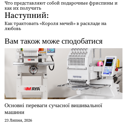
а
Что представляют собой подарочные фриспины и
в
как их получить
Наступний:
і
г
Как трактовать «Короля мечей» в раскладе на
любовь
а
ц
Вам також може сподобатися
і
я
з
а
п
и
с
і
Основні переваги сучасної вишивальної
в
машини
23 Липня, 2026