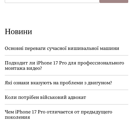
Новини
Основні переваги сучасної вишивальної машини
Подходит ли iPhone 17 Pro для профессионального
монтажа видео?
Які ознаки вказують на проблеми з двигуном?
Коли потрібен військовий адвокат
Чем iPhone 17 Pro отличается от предыдущего
поколения