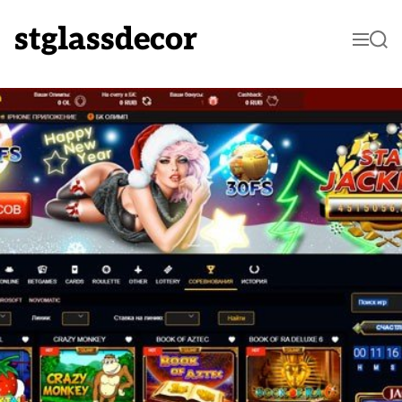
П
е
stglassdecor
М
П
р
е
о
е
н
ш
й
ю
у
т
к
и
д
о
в
м
і
с
т
у