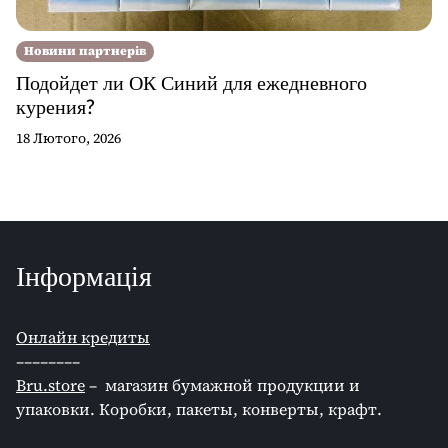
Новини партнерів
Подойдет ли ОК Синий для ежедневного
курения?
18 Лютого, 2026
Інформація
Онлайн кредиты
––––––––
Bru.store
–
магазин бумажной продукции и
упаковки. Коробки, пакеты, конверты, крафт.