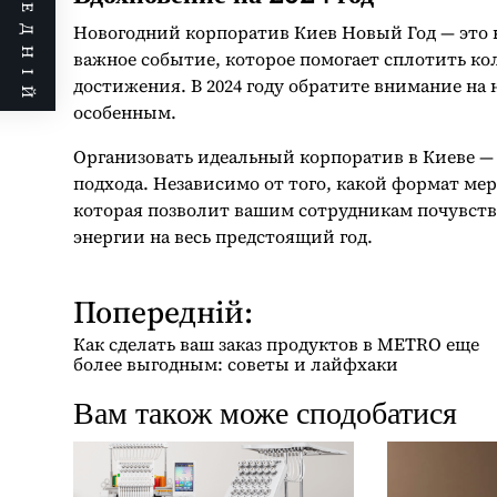
ПОПЕРЕДНІЙ
Новогодний корпоратив Киев Новый Год — это н
важное событие, которое помогает сплотить кол
достижения. В 2024 году обратите внимание на
особенным.
Организовать идеальный корпоратив в Киеве — 
подхода. Независимо от того, какой формат ме
которая позволит вашим сотрудникам почувств
энергии на весь предстоящий год.
Попередній:
Н
а
Как сделать ваш заказ продуктов в METRO еще
в
более выгодным: советы и лайфхаки
і
Вам також може сподобатися
г
а
ц