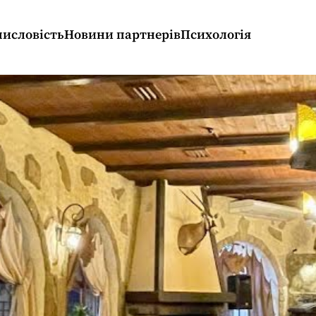
исловість
Новини партнерів
Психологія