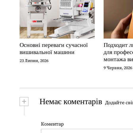
і
я
з
а
п
и
Основні переваги сучасної
Подходит л
вишивальної машини
для профес
с
монтажа ви
і
23 Липня, 2026
9 Червня, 2026
в
+
Немає коментарів
Додайте сві
Коментар