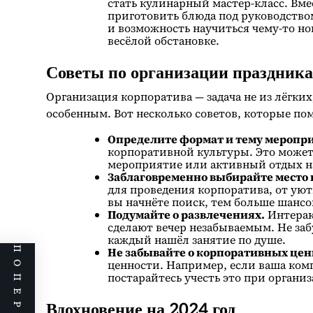
стать кулинарный мастер-класс. Вме
приготовить блюда под руководством
и возможность научиться чему-то но
весёлой обстановке.
Советы по организации праздника
Организация корпоратива — задача не из лёгких
особенным. Вот несколько советов, которые пом
Определите формат и тему меропр
корпоративной культуры. Это может
мероприятие или активный отдых н
Заблаговременно выбирайте место 
для проведения корпоратива, от ую
вы начнёте поиск, тем больше шансо
Подумайте о развлечениях.
Интерак
сделают вечер незабываемым. Не за
каждый нашёл занятие по душе.
Не забывайте о корпоративных цен
ценности. Например, если ваша ком
постарайтесь учесть это при органи
Вдохновение на 2024 год