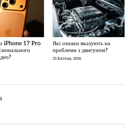
и iPhone 17 Pro
Які ознаки вказують на
сионального
проблеми з двигуном?
део?
25 Квітня, 2026
й