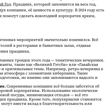
й Год
. Праздник, который запомнится на весь год,
ух компании, её ценности и культуру. В 2024 году есть
е помогут сделать новогодний корпоратив ярким,
ративных мероприятий значительно изменился. Всё
олий в ресторанах и банкетных залах, отдавая
ния праздника.
главных трендов этого года — тематические вечеринки.
рианты, такие как «Великий Гэтсби» или «Гавайская
е и оригинальные темы. Например, ретро-вечеринка в
ая атмосфера с элементами киберпанка. Такие
дготовки, но именно они запоминаются надолго и
тие.
Современные компании всё больше заботятся об
тороной корпоративы. Использование экологически
зовой посуды, минимизация отходов — всё это
ции праздника. Кроме того, популярными становятся
 могут внести вклад в благотворительность или