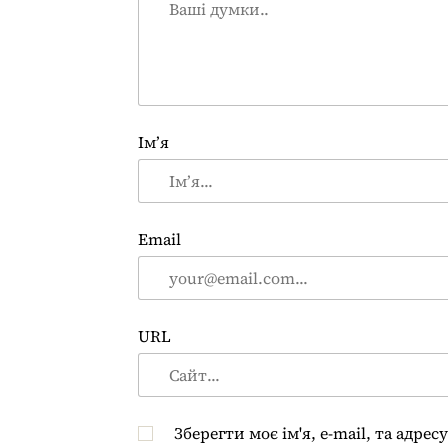
Ім’я
Email
URL
Зберегти моє ім'я, e-mail, та адре