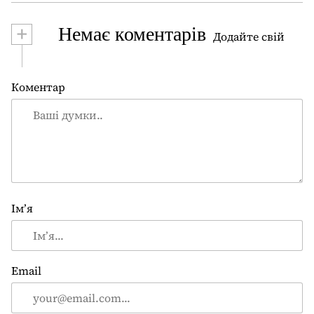
і
+
Немає коментарів
я
Додайте свій
з
а
Коментар
п
и
с
і
в
Ім’я
Email