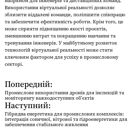
напрямом для інженерів та дистанційних команд.
Використання віртуальної реальності дозволяє
зблизити віддалені команди, поліпшити співпрацю
та забезпечити ефективність роботи. Крім того, це
може сприяти підвищенню якості проєктів,
зменшенню витрат та покращенню навчання та
тренування інженерів. У майбутньому розвиток
технологій віртуальної реальності може стати
ключовим фактором для успіху в промисловому
секторі.
Попередній:
Н
а
Промислове використання дронів для інспекцій та
в
моніторингу важкодоступних об’єктів
Наступний:
і
г
Гібридна енергетика для промислових комплексів:
інтеграція сонячної, вітрової та гідроенергетики для
а
забезпечення стабільного живлення
ц