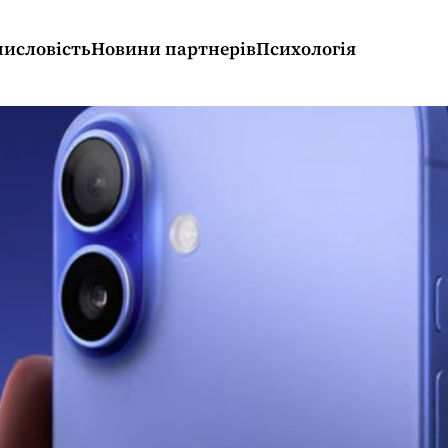
исловість
Новини партнерів
Психологія