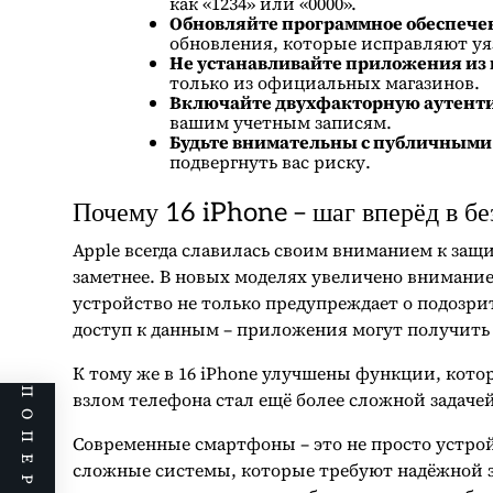
как «1234» или «0000».
Обновляйте программное обеспече
обновления, которые исправляют уя
Не устанавливайте приложения из 
только из официальных магазинов.
Включайте двухфакторную аутен
вашим учетным записям.
Будьте внимательны с публичными 
подвергнуть вас риску.
Почему 16 iPhone – шаг вперёд в бе
Apple всегда славилась своим вниманием к защи
заметнее. В новых моделях увеличено внимани
устройство не только предупреждает о подозр
доступ к данным – приложения могут получить 
К тому же в 16 iPhone улучшены функции, кото
взлом телефона стал ещё более сложной задаче
Современные смартфоны – это не просто устрой
сложные системы, которые требуют надёжной з