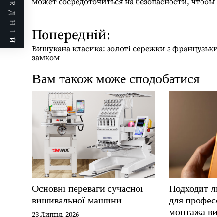
ПОПЕРЕДНІЙ
может сосредоточиться на безопасности, чтобы
Попередній:
Н
а
Вишукана класика: золоті сережки з французьк
в
замком
і
Вам також може сподобатися
г
а
ц
і
я
з
а
п
и
Основні переваги сучасної
Подходит л
вишивальної машини
для профес
с
монтажа ви
і
23 Липня, 2026