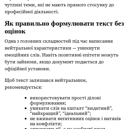
чутливі теми, які не мають прямого стосунку до
професійної діяльності.
Як правильно формулювати текст без
оцінок
Одна з головних складностей під час написання
нейтральної характеристики — уникнути
емоційних слів. Навіть позитивні епітети можуть
бути зайвими, якщо документ подається до
офіційної установи.
Щоб текст залишався нейтральним,
рекомендується:
використовувати прості ділові
формулювання;
уникати слів на кшталт “видатний”,
“найкращий”, “ідеальний”;
не вживати негативних оцінок і натяків
на конфлікти;
описувати дії, а не особисті риси.