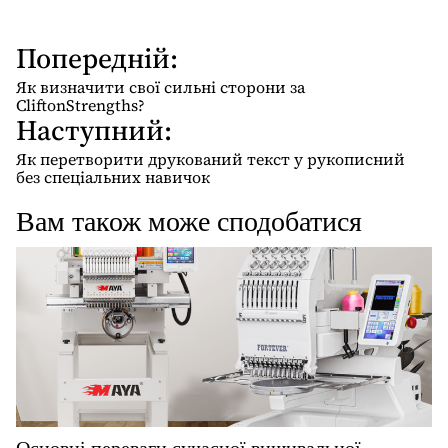
Попередній:
Н
а
Як визначити свої сильні сторони за
в
CliftonStrengths?
Наступний:
і
г
Як перетворити друкований текст у рукописний
без спеціальних навичок
а
ц
Вам також може сподобатися
і
я
з
а
п
и
с
і