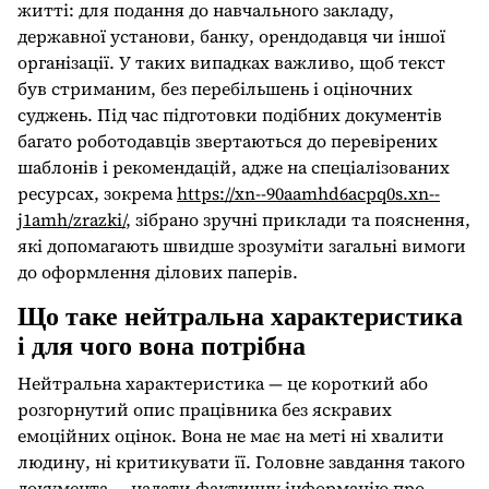
житті: для подання до навчального закладу,
державної установи, банку, орендодавця чи іншої
організації. У таких випадках важливо, щоб текст
був стриманим, без перебільшень і оціночних
суджень. Під час підготовки подібних документів
багато роботодавців звертаються до перевірених
шаблонів і рекомендацій, адже на спеціалізованих
ресурсах, зокрема
https://xn--90aamhd6acpq0s.xn--
j1amh/zrazki/
, зібрано зручні приклади та пояснення,
які допомагають швидше зрозуміти загальні вимоги
до оформлення ділових паперів.
Що таке нейтральна характеристика
і для чого вона потрібна
Нейтральна характеристика — це короткий або
розгорнутий опис працівника без яскравих
емоційних оцінок. Вона не має на меті ні хвалити
людину, ні критикувати її. Головне завдання такого
документа — надати фактичну інформацію про